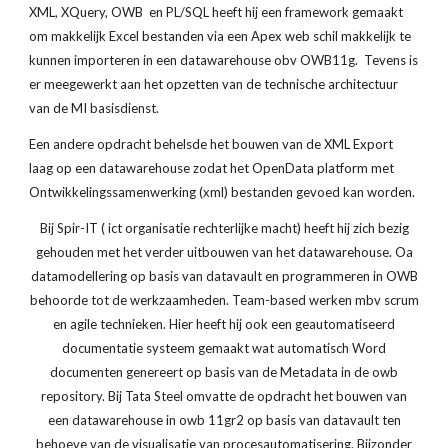
XML, XQuery, OWB en PL/SQL heeft hij een framework gemaakt
om makkelijk Excel bestanden via een Apex web schil makkelijk te
kunnen importeren in een datawarehouse obv OWB11g. Tevens is
er meegewerkt aan het opzetten van de technische architectuur
van de MI basisdienst.
Een andere opdracht behelsde het bouwen van de XML Export
laag op een datawarehouse zodat het OpenData platform met
Ontwikkelingssamenwerking (xml) bestanden gevoed kan worden.
Bij Spir-IT ( ict organisatie rechterlijke macht) heeft hij zich bezig
gehouden met het verder uitbouwen van het datawarehouse. Oa
datamodellering op basis van datavault en programmeren in OWB
behoorde tot de werkzaamheden. Team-based werken mbv scrum
en agile technieken. Hier heeft hij ook een geautomatiseerd
documentatie systeem gemaakt wat automatisch Word
documenten genereert op basis van de Metadata in de owb
repository. Bij Tata Steel omvatte de opdracht het bouwen van
een datawarehouse in owb 11gr2 op basis van datavault ten
behoeve van de visualisatie van procesautomatisering. Bijzonder